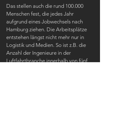
Das stellen auch die rund 100.000
Menschen fest, die jedes Jahr
aufgrund eines Jobwechsels nach
Hamburg ziehen. Die Arbeitsplätze
entstehen längst nicht mehr nur in
Logistik und Medien. So ist z.B. die
Anzahl der Ingenieure in der
Luftfahrtbranche innerhalb von fünf
Jahren um 62 Prozent gestiegen
(Quelle: Hamburgische Gesellschaft
für Wirtschaftsförderung).
Ein weiterer Wachstumsfaktor:
Erneuerbare Energien. Als .Europas
Umwelthauptstadt 2011" hat
Hamburg wie kein anderer Standort
in der Welt vom Wachstum der
Windenergiebranche profitiert. So hat