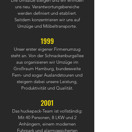
Die Umsätze steigen und wir erfinden
uns neu. Verantwortungsbereiche
werden definiert und etabliert.
Seitdem konzentrieren wir uns auf
Umzüge und Möbeltransporte.
1999
Unser erster eigener Firmenumzug
steht an. Von der Schnackenburgallee
aus organisieren wir Umzüge im
Großraum Hamburg, bundesweite
Fern- und sogar Auslandstouren und
steigern dabei unsere Leistung,
Produktivität und Qualität.
2001
Das huckepack-Team ist vollständig:
Mit 40 Personen, 8 LKW und 2
Anhängern, einem modernen
Fuhrpark und alarmgesicherten