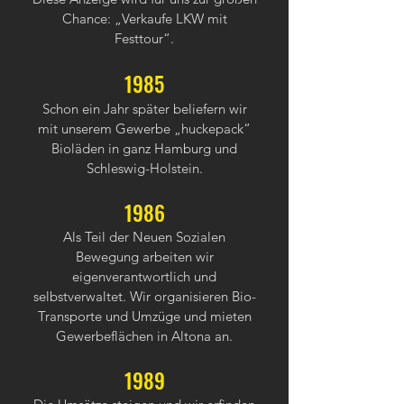
Chance: „Verkaufe LKW mit
Festtour“.
1985
Schon ein Jahr später beliefern wir
mit unserem Gewerbe „huckepack“
Bioläden in ganz Hamburg und
Schleswig-Holstein.
1986
Als Teil der Neuen Sozialen
Bewegung arbeiten wir
eigenverantwortlich und
selbstverwaltet. Wir organisieren Bio-
Transporte und Umzüge und mieten
Gewerbeflächen in Altona an.
1989