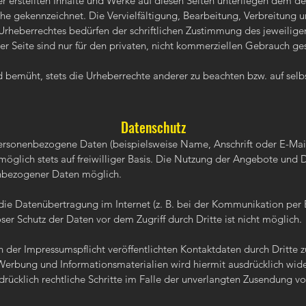
er erstellten Inhalte und Werke auf diesen Seiten unterliegen dem d
lche gekennzeichnet. Die Vervielfältigung, Bearbeitung, Verbreitung 
rheberrechtes bedürfen der schriftlichen Zustimmung des jeweiligen 
 Seite sind nur für den privaten, nicht kommerziellen Gebrauch ges
d bemüht, stets die Urheberrechte anderer zu beachten bzw. auf selbst
​Datenschutz
personenbezogene Daten (beispielsweise Name, Anschrift oder E-Mai
möglich stets auf freiwilliger Basis. Die Nutzung der Angebote und D
nbezogener Daten möglich.
 die Datenübertragung im Internet (z. B. bei der Kommunikation per 
ser Schutz der Daten vor dem Zugriff durch Dritte ist nicht möglich.
der Impressumspflicht veröffentlichten Kontaktdaten durch Dritte 
Werbung und Informationsmaterialien wird hiermit ausdrücklich wid
sdrücklich rechtliche Schritte im Falle der unverlangten Zusendung 
.